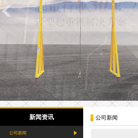
新闻资讯
公司新闻
公司新闻