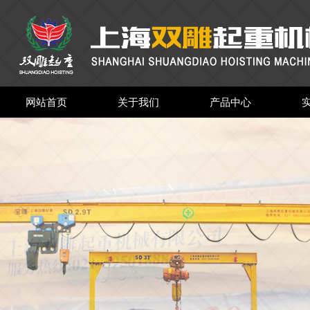
网站首页
关于我们
产品中心