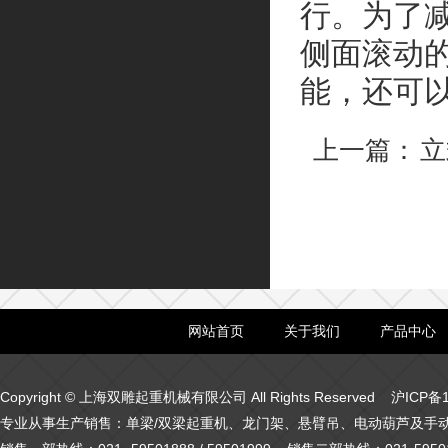
行。为了
侧面滚动
能，还可
上一篇：
立
网站首页
关于我们
产品中心
Copyright
©
上海双雕起重机械有限公司 All Rights Reserved
沪ICP备1
专业从事生产销售：单梁/双梁起重机、龙门架、悬臂吊、电动葫芦及手