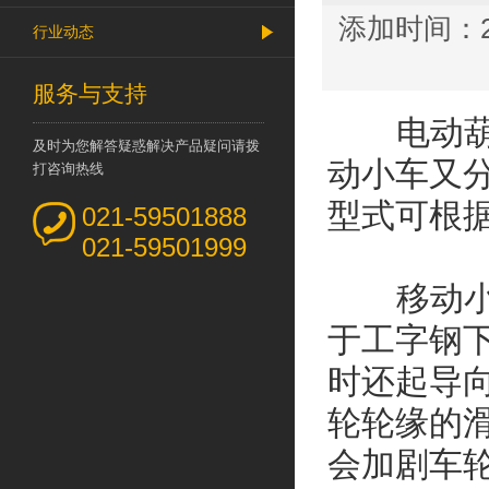
添加时间：201
行业动态
服务与支持
电动葫芦
及时为您解答疑惑解决产品疑问请拨
动小车又
打咨询热线
型式可根
021-59501888
021-59501999
移动小车
于工字钢
时还起导
轮轮缘的
会加剧车