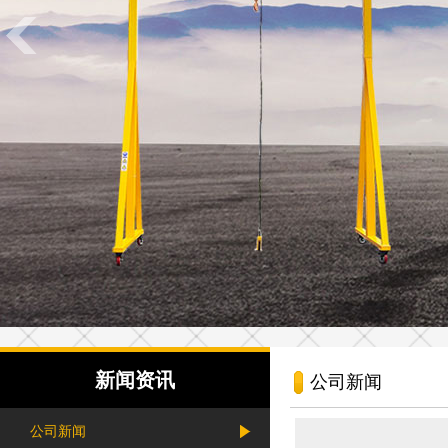
新闻资讯
公司新闻
公司新闻