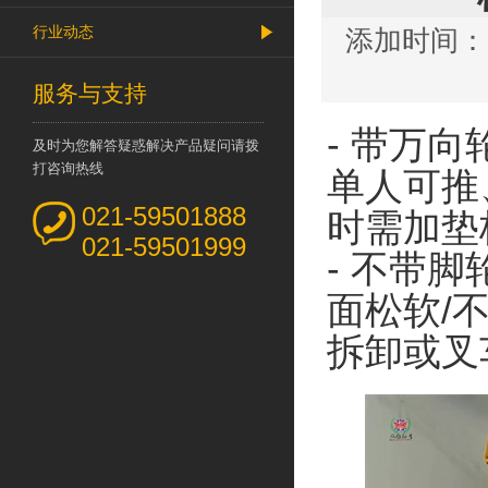
行业动态
添加时间：20
服务与支持
- 带
万向
及时为您解答疑惑解决产品疑问请拨
打咨询热线
单人可推
021-59501888
时需加垫
021-59501999
- 不带
脚
面松软/
拆卸或
叉