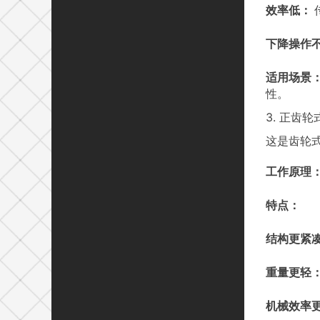
效率低：
下降操作
适用场景
性。
3. 正齿
这是齿轮
工作原理
特点：
结构更紧
重量更轻
机械效率