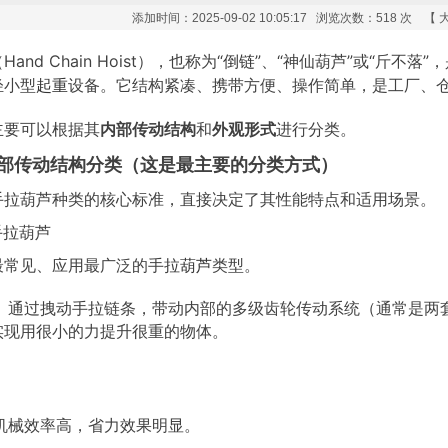
添加时间：2025-09-02 10:05:17 浏览次数：
518 次 【
and Chain Hoist），也称为“
倒链
”、“神仙葫芦”或“斤不落
轻小型
起重
设备。它结构紧凑、携带方便、操作简单，是工厂、
主要可以根据其
内部传动结构
和
外观形式
进行分类。
部传动结构分类（这是最主要的分类方式）
手拉葫芦种类的核心标准，直接决定了其性能特点和适用场景。
式手拉葫芦
最常见、应用最广泛的手拉
葫芦
类型。
：
通过拽动手拉链条，带动内部的多级齿轮传动系统（通常是两
实现用很小的力提升很重的物体。
机械效率高，省力效果明显。