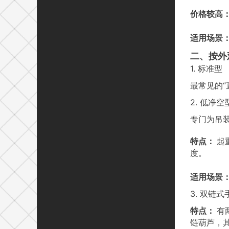
价格较高
适用场景
二、按外
1. 标准型
最常见的
2.
低净空
专门为吊
特点：
起
度。
适用场景
3. 双链
特点：
有
链葫芦，