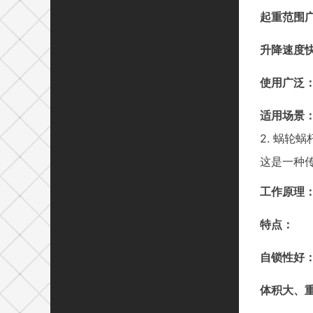
起重范围
升降速度
使用广泛
适用场景
2. 蜗轮
这是一种
工作原理
特点：
自锁性好
体积大、